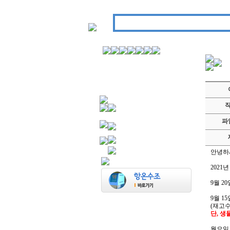
파
안녕하
2021
9월 2
9월 1
(재고수
단, 생
월요일 