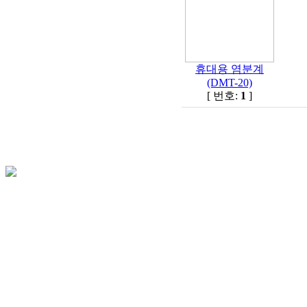
휴대용 염분계
(DMT-20)
[ 번호:
1
]