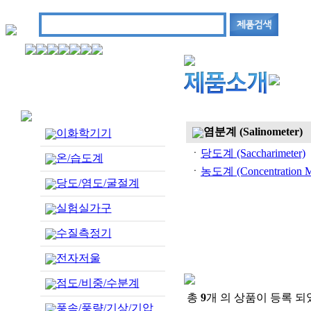
염분계 (Salinometer)
이화학기기
ㆍ
당도계 (Saccharimeter)
온/습도계
ㆍ
농도계 (Concentration M
당도/염도/굴절계
실험실가구
수질측정기
전자저울
점도/비중/수분계
총
9
개 의 상품이 등록 되
풍속/풍량/기상/기압