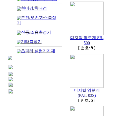
현미경/확대경
분진/오존/가스측정
기
진동/소음측정기
디지털 염도계 SB-
기타측정기
500
[ 번호:
9
]
초파리 실험기자재
디지털 염분계
(PAL-03S)
[ 번호:
5
]