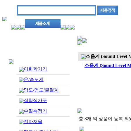
소음계 (Sound Level M
ㆍ
소음계 (Sound Level Me
이화학기기
온/습도계
당도/염도/굴절계
실험실가구
수질측정기
총
3
개 의 상품이 등록 되
전자저울