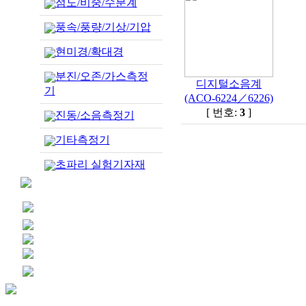
점도/비중/수분계
풍속/풍량/기상/기압
현미경/확대경
분진/오존/가스측정
디지털소음계
기
(ACO-6224／6226)
[ 번호:
3
]
진동/소음측정기
기타측정기
초파리 실험기자재