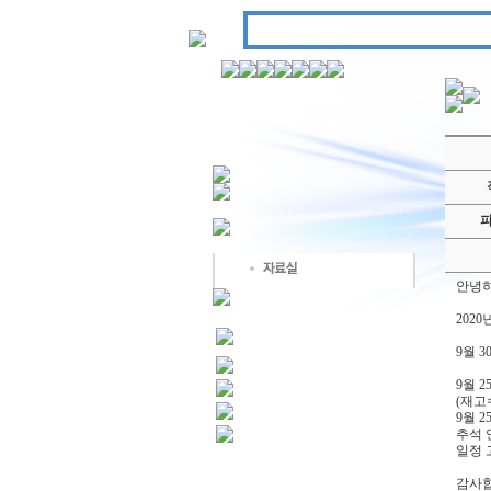
안녕
202
9월 3
9월 
(재고
9월 
추석 
일정 
감사합