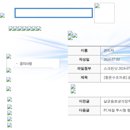
이름
관리자
작성일
2024-07-02
파일첨부
스크린샷 2024-07-0
제목
[항온수조자료]
이전글
살균음료냉각장치
다음글
PC재질 투시형 항온